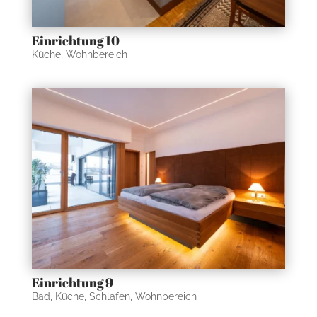
Einrichtung 10
Küche
,
Wohnbereich
Einrichtung 9
Bad
,
Küche
,
Schlafen
,
Wohnbereich